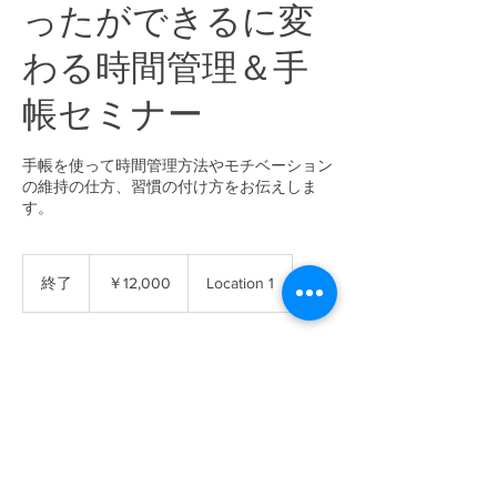
ったができるに変
わる時間管理＆手
帳セミナー
手帳を使って時間管理方法やモチベーション
の維持の仕方、習慣の付け方をお伝えしま
す。
12,000
円
終了
終
￥12,000
Location 1
了
残り予約枠
連絡先
, JPN