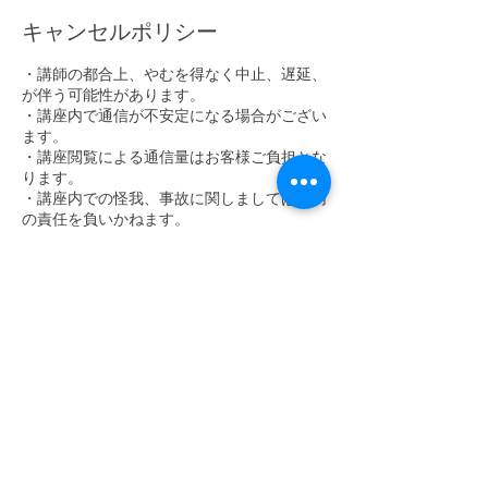
キャンセルポリシー
・講師の都合上、やむを得なく中止、遅延、
が伴う可能性があります。
・講座内で通信が不安定になる場合がござい
ます。
・講座閲覧による通信量はお客様ご負担とな
ります。
・講座内での怪我、事故に関しましては一切
の責任を負いかねます。
・zoomを利用いたします。ご準備に関しま
してご不明な方は事前に
Instagram DM内にてご相談くださいませ。
(こちらの可能な範囲内でサポートいたしま
す。)
予めご了承くださいませ。
連絡先