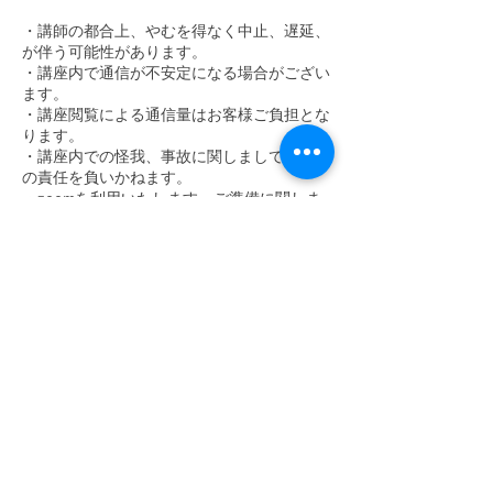
・講師の都合上、やむを得なく中止、遅延、
が伴う可能性があります。
・講座内で通信が不安定になる場合がござい
ます。
・講座閲覧による通信量はお客様ご負担とな
ります。
・講座内での怪我、事故に関しましては一切
の責任を負いかねます。
・zoomを利用いたします。ご準備に関しま
してご不明な方は事前に
Instagram DM内にてご相談くださいませ。
(こちらの可能な範囲内でサポートいたしま
す。)
予めご了承くださいませ。
連絡先
, JPN