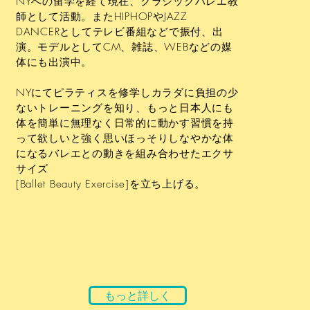
NYへの留学を経て
現在
、クラシックバレエ教
師として活動。
またHIPHOPやJAZZ
DANCERとして
テレビ番組などで振付、出
演。
モデルとしてCM、雑誌、WEBなどの媒
体にも出演中
。
NYにてピラティスを修学し
カラダに負担の少
ないトレーニングを知り、
もっと日本人にも
体を簡単に無理なく日常的に動かす習慣を持
って欲しいと強く思い
ほっそりしなやかな体
になるバレエとの動きを組み合わせたエクサ
サイズ
[Ballet Beauty Exercise]を立ち上げる。
もっと詳しく